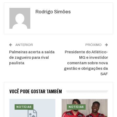
Google+
ReddIt
Rodrigo Simões
WhatsApp
Pinterest
O email
ANTERIOR
PRÓXIMO
Palmeiras acerta a saída
Presidente do Atlético-
de zagueiro para rival
MG e investidor
paulista
comentam sobre nova
gestão e obrigações da
SAF
VOCÊ PODE GOSTAR TAMBÉM
NOTÍCIAS
NOTÍCIAS