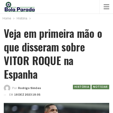
Home
História
Veja em primeira mão o
que disseram sobre
VITOR ROQUE na
Espanha
HISTÓRIA
NOTÍCIAS
Por
Rodrigo Simões
EM
18 DEZ 2023 18:05