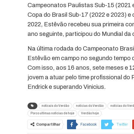
Campeonatos Paulistas Sub-15 (2021 e 
Copa do Brasil Sub-17 (2022 e 2023) e
2022, Estêvão recebeu sua primeira co
ano seguinte, participou do Mundial da 
Na última rodada do Campeonato Brasile
Estêvão em campo no segundo tempo do 
Com isso, aos 16 anos, sete meses e 12
jovem a atuar pelo time profissional do
Endrick e superando Vinicius.
notícais do Verdão
notícias do Verdão
notícias do Ver
Porco ultimas noticias de hoje
Verdão hoje
Compartilhar
Facebook
Twitter