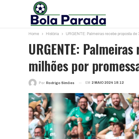
Home
História
URGENTE: Palmeiras recebe proposta de 
URGENTE: Palmeiras 
milhões por promess
EM
2 MAIO 2024 18:12
Por
Rodrigo Simões